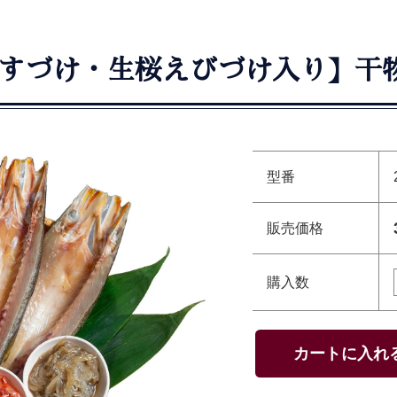
すづけ・生桜えびづけ入り】干
型番
販売価格
購入数