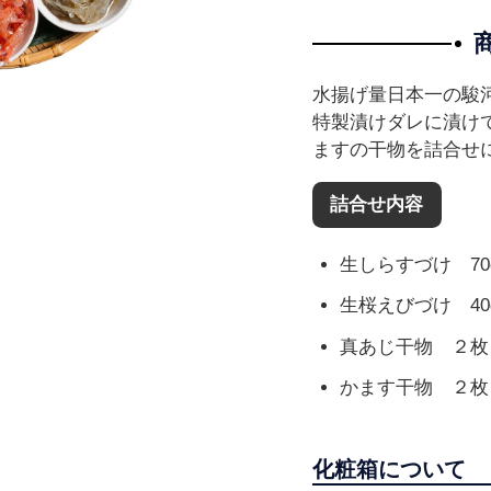
水揚げ量日本一の駿
特製漬けダレに漬け
ますの干物を詰合せ
詰合せ内容
生しらすづけ 70
生桜えびづけ 40
真あじ干物 ２枚
かます干物 ２枚
化粧箱について