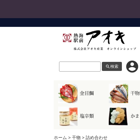
account_circle
search
検索
LINE連
お問い合わせ
お支払い
金目鯛
干物
LINEロ
LINE連携にはショップ会員の登録
塩辛類
かま
ホーム
>
干物
>
詰め合わせ