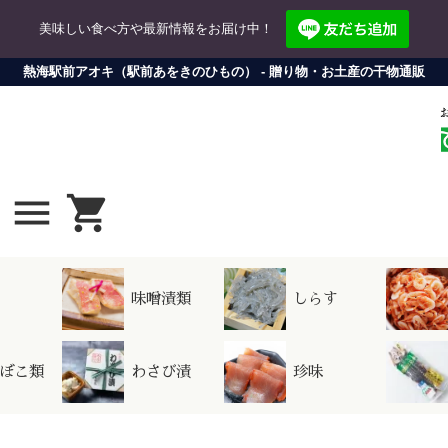
美味しい食べ方や最新情報をお届け中！
熱海駅前アオキ（駅前あをきのひもの） - 贈り物・お土産の干物通販
menu
shopping_cart
携
シ
方法について
配送方法・送料について
ショップにつ
味噌漬類
しらす
グイン
会
・ログインが必要になります。
新規会
ぼこ類
わさび漬
珍味