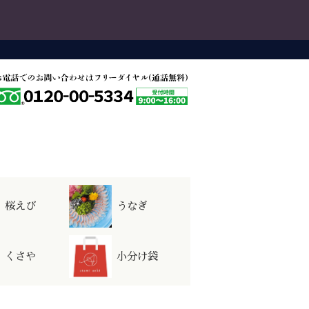
ョップ会員
いて
株式会社アオキ産業
桜えび
うなぎ
員ログイン
員登録は
こちら
くさや
小分け袋