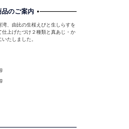
商品のご案内
河湾、由比の生桜えびと生しらすを
て仕上げたづけ２種類と真あじ・か
にいたしました。
g
g