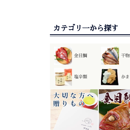
カテゴリ一から探す
金目鯛
干物
塩辛類
かま