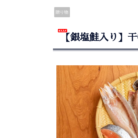
贈り物
【銀塩鮭入り】干