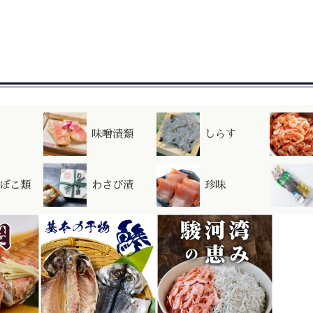
味噌漬類
しらす
ぼこ類
わさび漬
珍味