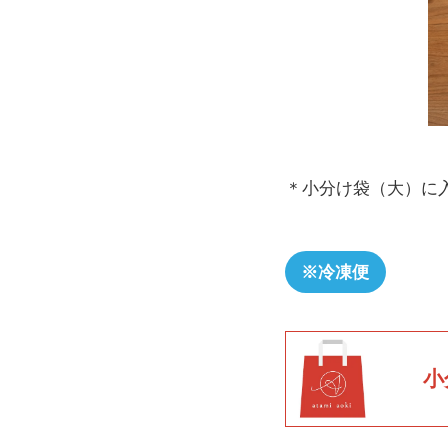
＊小分け袋（大）に
※冷凍便
小