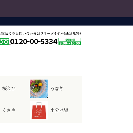
ョップ会員
いて
株式会社アオキ産業
桜えび
うなぎ
員ログイン
員登録は
こちら
くさや
小分け袋