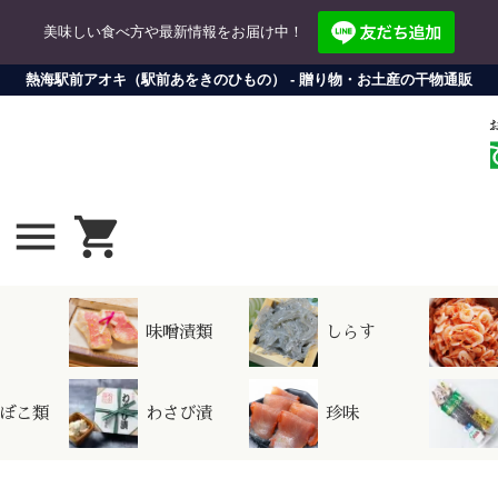
美味しい食べ方や最新情報をお届け中！
熱海駅前アオキ（駅前あをきのひもの） - 贈り物・お土産の干物通販
menu
shopping_cart
携
シ
方法について
配送方法・送料について
ショップにつ
味噌漬類
しらす
グイン
会
・ログインが必要になります。
新規会
ぼこ類
わさび漬
珍味