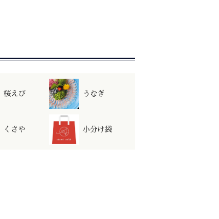
桜えび
うなぎ
くさや
小分け袋