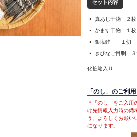
セット内容
真あじ干物 ２枚
かます干物 １枚
銀塩鮭 １切
きびなご目刺 ３
化粧箱入り
「のし」のご利用
＊「のし」をご入用
け先情報入力時の備
う、よろしくお願い
になります。