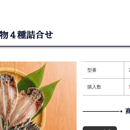
物４種詰合せ
型番
購入数