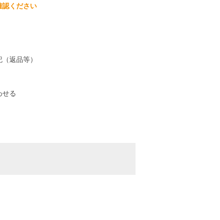
確認ください
記（返品等）
わせる