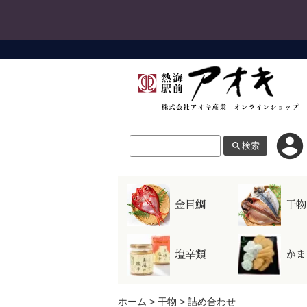
account_circle
search
検索
LINE連
お問い合わせ
お支払い
金目鯛
干物
LINEロ
LINE連携にはショップ会員の登録
塩辛類
かま
ホーム
>
干物
>
詰め合わせ