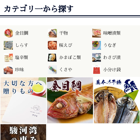
カテゴリ一から探す
金目鯛
干物
味噌漬類
しらす
桜えび
うなぎ
塩辛類
かまぼこ類
わさび漬
珍味
くさや
小分け袋