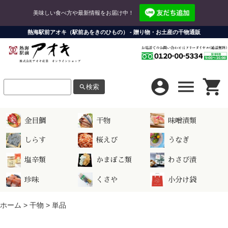
美味しい食べ方や最新情報をお届け中！
熱海駅前アオキ（駅前あをきのひもの） - 贈り物・お土産の干物通販
account_circle
menu
shopping_cart
検索
search
LINE連携
お問い合わせ
金目鯛
干物
味噌漬類
お支払い方法について
LINEログイン
しらす
桜えび
うなぎ
配送方法・送料について
LINE連携にはショップ会員の登録・ログインが必要になります。
塩辛類
かまぼこ類
わさび漬
ショップについて
ショップ会員
珍味
くさや
小分け袋
株式会社アオキ産業
会員ログイン
ホーム
>
干物
>
単品
新規会員登録は
こちら