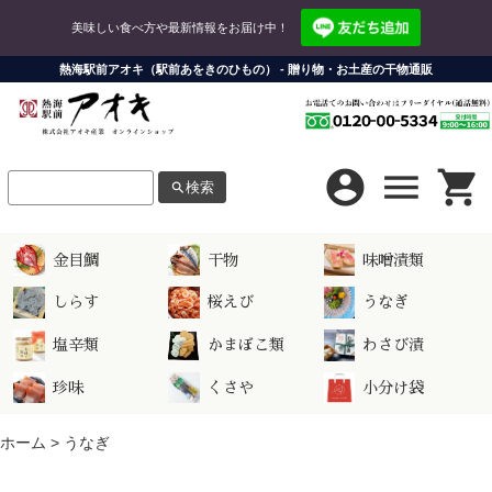
美味しい食べ方や最新情報をお届け中！
熱海駅前アオキ（駅前あをきのひもの） - 贈り物・お土産の干物通販
account_circle
menu
shopping_cart
検索
search
LINE連携
お問い合わせ
金目鯛
干物
味噌漬類
お支払い方法について
LINEログイン
しらす
桜えび
うなぎ
配送方法・送料について
LINE連携にはショップ会員の登録・ログインが必要になります。
塩辛類
かまぼこ類
わさび漬
ショップについて
ショップ会員
珍味
くさや
小分け袋
株式会社アオキ産業
会員ログイン
ホーム
>
うなぎ
新規会員登録は
こちら