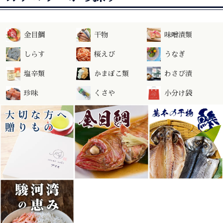
金目鯛
干物
味噌漬類
しらす
桜えび
うなぎ
塩辛類
かまぼこ類
わさび漬
珍味
くさや
小分け袋