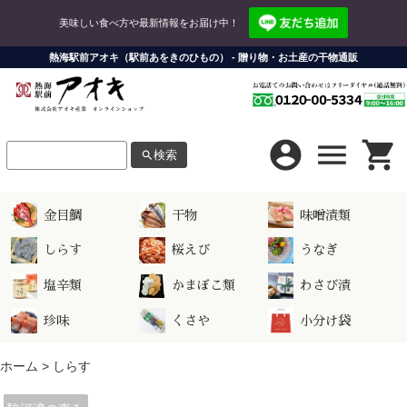
美味しい食べ方や最新情報をお届け中！
熱海駅前アオキ（駅前あをきのひもの） - 贈り物・お土産の干物通販
account_circle
menu
shopping_cart
検索
search
LINE連携
お問い合わせ
金目鯛
干物
味噌漬類
お支払い方法について
LINEログイン
しらす
桜えび
うなぎ
配送方法・送料について
LINE連携にはショップ会員の登録・ログインが必要になります。
塩辛類
かまぼこ類
わさび漬
ショップについて
ショップ会員
珍味
くさや
小分け袋
株式会社アオキ産業
会員ログイン
ホーム
>
しらす
新規会員登録は
こちら