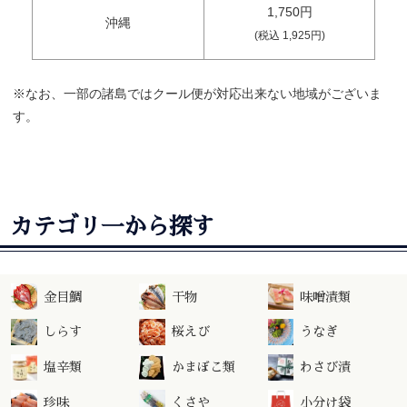
1,750円
沖縄
(税込 1,925円)
※なお、一部の諸島ではクール便が対応出来ない地域がございま
す。
カテゴリ一から探す
金目鯛
干物
味噌漬類
しらす
桜えび
うなぎ
塩辛類
かまぼこ類
わさび漬
珍味
くさや
小分け袋