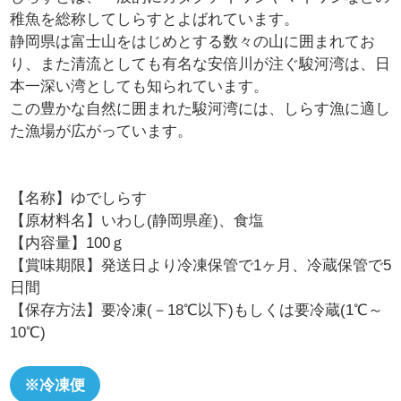
稚魚を総称してしらすとよばれています。
静岡県は富士山をはじめとする数々の山に囲まれてお
り、また清流としても有名な安倍川が注ぐ駿河湾は、日
本一深い湾としても知られています。
この豊かな自然に囲まれた駿河湾には、しらす漁に適し
た漁場が広がっています。
【名称】ゆでしらす
【原材料名】いわし(静岡県産)、食塩
【内容量】100ｇ
【賞味期限】発送日より冷凍保管で1ヶ月、冷蔵保管で5
日間
【保存方法】要冷凍(－18℃以下)もしくは要冷蔵(1℃～
10℃)
※冷凍便