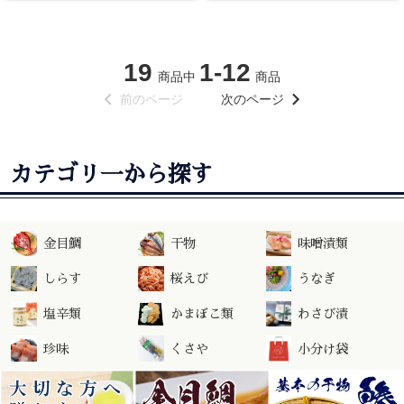
19
1-12
商品中
商品
chevron_left
chevron_right
前のページ
次のページ
カテゴリ一から探す
金目鯛
干物
味噌漬類
しらす
桜えび
うなぎ
塩辛類
かまぼこ類
わさび漬
珍味
くさや
小分け袋