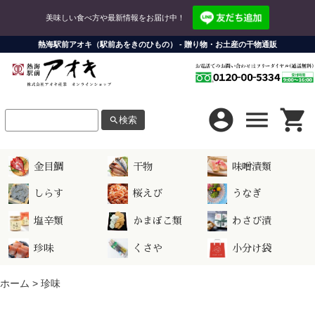
美味しい食べ方や最新情報をお届け中！
熱海駅前アオキ（駅前あをきのひもの） - 贈り物・お土産の干物通販
account_circle
menu
shopping_cart
検索
search
LINE連携
お問い合わせ
金目鯛
干物
味噌漬類
お支払い方法について
LINEログイン
しらす
桜えび
うなぎ
配送方法・送料について
LINE連携にはショップ会員の登録・ログインが必要になります。
塩辛類
かまぼこ類
わさび漬
ショップについて
ショップ会員
珍味
くさや
小分け袋
株式会社アオキ産業
会員ログイン
ホーム
>
珍味
新規会員登録は
こちら